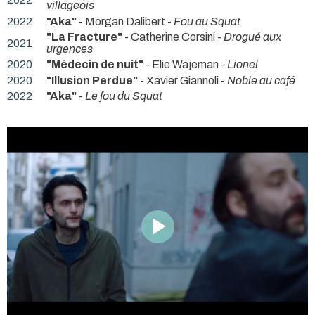
villageois
2022
"Aka"
- Morgan Dalibert -
Fou au Squat
"La Fracture"
- Catherine Corsini -
Drogué aux
2021
urgences
2020
"Médecin de nuit"
- Elie Wajeman -
Lionel
2020
"Illusion Perdue"
- Xavier Giannoli -
Noble au café
2022
"Aka"
-
Le fou du Squat